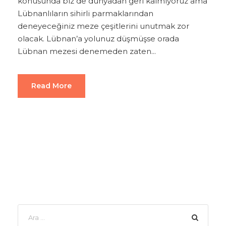
konusunda biz de dünyadan geri kalmıyoruz ama
Lübnanlıların sihirli parmaklarından
deneyeceğiniz meze çeşitlerini unutmak zor
olacak. Lübnan’a yolunuz düşmüşse orada
Lübnan mezesi denemeden zaten...
Read More