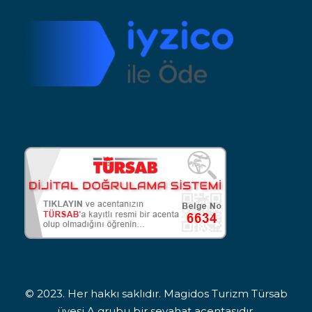
© 2023. Her hakkı saklıdır. Magidos Turizm Türsab
üyesi A grubu bir seyahat acentasıdır.