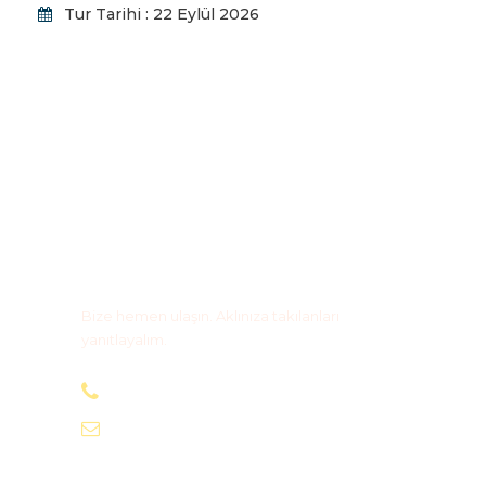
Tur Tarihi : 22 Eylül 2026
Bize Ulaşın
Bize hemen ulaşın. Aklınıza takılanları
yanıtlayalım.
+90 505 590 03 63
info@magidostur.com