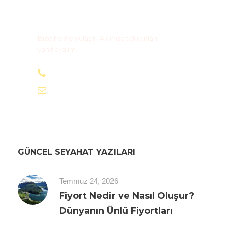
Bize Ulaşın
Bize hemen ulaşın. Aklınıza takılanları
yanıtlayalım.
+90 505 590 03 63
info@magidostur.com
GÜNCEL SEYAHAT YAZILARI
Temmuz 24, 2026
Fiyort Nedir ve Nasıl Oluşur?
Dünyanın Ünlü Fiyortları