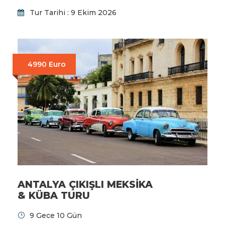
Tur Tarihi : 9 Ekim 2026
4990 Euro
ANTALYA ÇIKIŞLI MEKSIKA
& KÜBA TURU
9 Gece 10 Gün