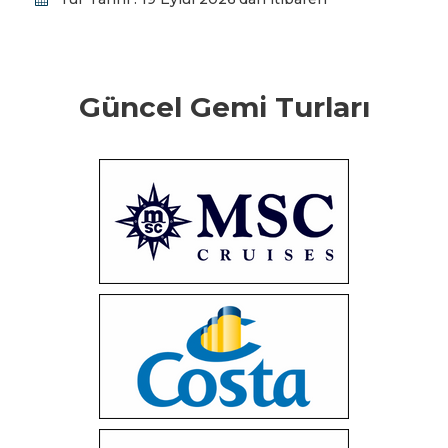
Güncel Gemi Turları