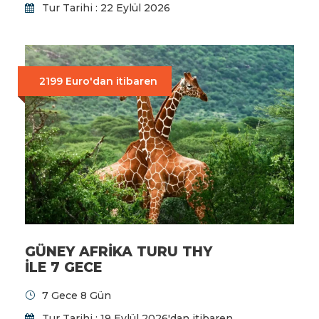
Tur Tarihi : 22 Eylül 2026
2199 Euro'dan itibaren
GÜNEY AFRIKA TURU THY
ILE 7 GECE
7 Gece 8 Gün
Tur Tarihi : 19 Eylül 2026'dan itibaren