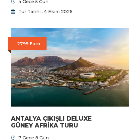
4 Gece 5 Gün
Tur Tarihi : 4 Ekim 2026
2799 Euro
ANTALYA ÇIKIŞLI DELUXE
GÜNEY AFRIKA TURU
7 Gece 8 Gün