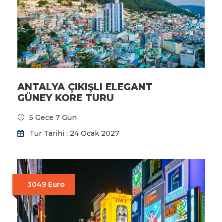
ANTALYA ÇIKIŞLI ELEGANT
GÜNEY KORE TURU
5 Gece 7 Gün
Tur Tarihi : 24 Ocak 2027
3049 Euro