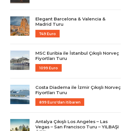
Elegant Barcelona & Valencia &
Madrid Turu
749 Euro
MSC Euribia ile İstanbul Çıkışlı Norveç
Fiyortları Turu
1099 Euro
Costa Diadema ile İzmir Çıkışlı Norveç
Fiyortları Turu
899 Euro'dan itibaren
Antalya Çıkışlı Los Angeles – Las
Vegas – San Francisco Turu – YILBAŞI