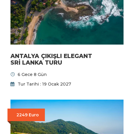
ANTALYA ÇIKIŞLI ELEGANT
SRI LANKA TURU
6 Gece 8 Gün
Tur Tarihi : 19 Ocak 2027
2249 Euro