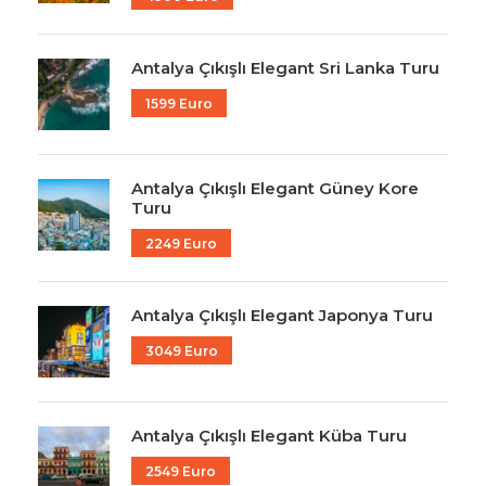
Antalya Çıkışlı Elegant Sri Lanka Turu
1599 Euro
Antalya Çıkışlı Elegant Güney Kore
Turu
2249 Euro
Antalya Çıkışlı Elegant Japonya Turu
3049 Euro
Antalya Çıkışlı Elegant Küba Turu
2549 Euro