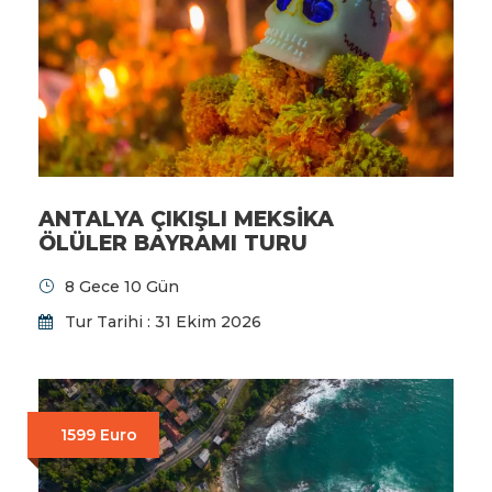
ANTALYA ÇIKIŞLI MEKSIKA
ÖLÜLER BAYRAMI TURU
8 Gece 10 Gün
Tur Tarihi : 31 Ekim 2026
1599 Euro