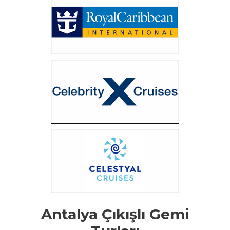
Antalya Çıkışlı Gemi