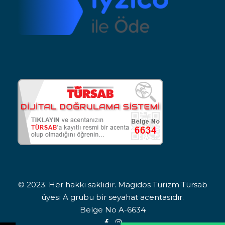
© 2023. Her hakkı saklıdır. Magidos Turizm Türsab
üyesi A grubu bir seyahat acentasıdır.
Belge No A-6634
Adınız Soyadınız
Telefon Numaranız
İlgilendiğiniz turu bildirin. Sizi arayıp bilgilendirelim.