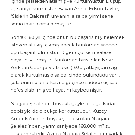
içinde şelaleden atlamış ve kurtulmuştur. Düşüş,
üç saniye sürmüştür. Bayan Annie Edson Taylor,
“Sislerin Bakiresi” unvanını alsa da, yirmi sene
sonra fakir olarak ölmüştür.
Sonraki 60 yıl içinde onun bu başarısını yinelemek
isteyen altı kişi çıkmış ancak bunlardan sadece
üçü başarılı olmuştur. Diğer üçü ise maalesef
hayatını yitirmiştir. Bunlardan birisi olan New
York’tan George Stathakis (1930), atlayıştan sağ
olarak kurtulmuş olsa da içinde bulunduğu varil,
şelalenin suları arkasına geçince sadece üç saat
nefes alabilmiş ve hayatını kaybetmiştir.
Niagara Şelaleleri, büyüklüğüyle olduğu kadar
debisiyle de oldukça korkutucudur. Kuzey
Amerika’nın en büyük şelalesi olan Niagara
Şelalesi’nden, yarım saniyede 168.000 m³ su
dökülmektedir. Ayrıca Niagara Şelalesi dünyadaki