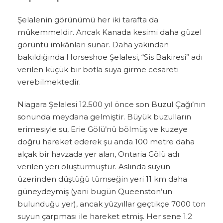
Şelalenin görünümü her iki tarafta da
mükemmeldir. Ancak Kanada kesimi daha güzel
görüntü imkânları sunar. Daha yakından
bakıldığında Horseshoe Şelalesi, “Sis Bakiresi” adı
verilen küçük bir botla suya girme cesareti
verebilmektedir.
Niagara Şelalesi 12.500 yıl önce son Buzul Çağı’nın
sonunda meydana gelmiştir. Büyük buzulların
erimesiyle su, Erie Gölü’nü bölmüş ve kuzeye
doğru hareket ederek şu anda 100 metre daha
alçak bir havzada yer alan, Ontaria Gölü adı
verilen yeri oluşturmuştur. Aslında suyun
üzerinden düştüğü tümseğin yeri 11 km daha
güneydeymiş (yani bugün Queenston’un
bulunduğu yer), ancak yüzyıllar geçtikçe 7000 ton
suyun çarpması ile hareket etmiş. Her sene 1.2