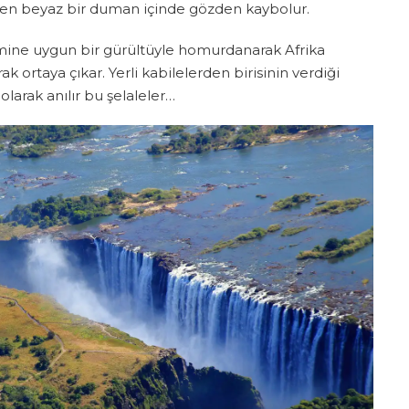
yen beyaz bir duman içinde gözden kaybolur.
acmine uygun bir gürültüyle homurdanarak Afrika
k ortaya çıkar. Yerli kabilelerden birisinin verdiği
olarak anılır bu şelaleler…