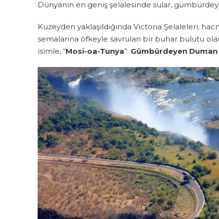
Dünyanın en geniş şelalesinde sular, gümbürde
Kuzeyden yaklaşıldığında Victoria Şelaleleri, h
semalarına öfkeyle savrulan bir buhar bulutu olara
isimle, “
Mosi-oa-Tunya
”:
Gümbürdeyen Duman