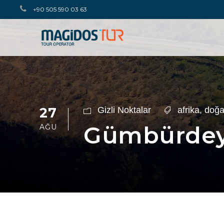
+90 505 590 03 63
27
Gizli Noktalar
afrika
,
doğ
Gümbürdeye
AĞU