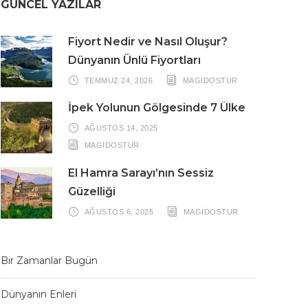
GÜNCEL YAZILAR
Fiyort Nedir ve Nasıl Oluşur?
Dünyanın Ünlü Fiyortları
TEMMUZ 24, 2026
MAGIDOSTUR
İpek Yolunun Gölgesinde 7 Ülke
AĞUSTOS 14, 2025
MAGIDOSTUR
El Hamra Sarayı’nın Sessiz
Güzelliği
AĞUSTOS 6, 2025
MAGIDOSTUR
Bir Zamanlar Bugün
Dünyanın Enleri