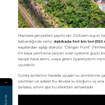
Manzara gerçekten şaşırtıcıdır. Dökülen suyun 
kabardığında nehir,
dakikada 540 bin ton (550 m
kayalardan aşağı dökülür. “Danger Point” (Tehlike
bir kaya çıkıntısına çarpan sular öylesine güçlü b
karışık hava akımı, oraya gelen ziyaretçilerin m
uçurabilir.
Güneş ışınlarının havada uçuşan su zerrelerine çarp
çıkıntıları ve adalar bu devasa su bloğunu üç ana
←
Şelalesi, ismini işte bu efektten almaktadır.
BİLGİ AL