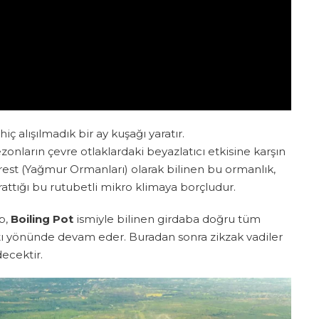
iç alışılmadık bir ay kuşağı yaratır.
zonların çevre otlaklardaki beyazlatıcı etkisine karşın
Forest (Yağmur Ormanları) olarak bilinen bu ormanlık,
rattığı bu rutubetli mikro klimaya borçludur.
p,
Boiling Pot
ismiyle bilinen girdaba doğru tüm
ntı yönünde devam eder. Buradan sonra zikzak vadiler
ecektir.