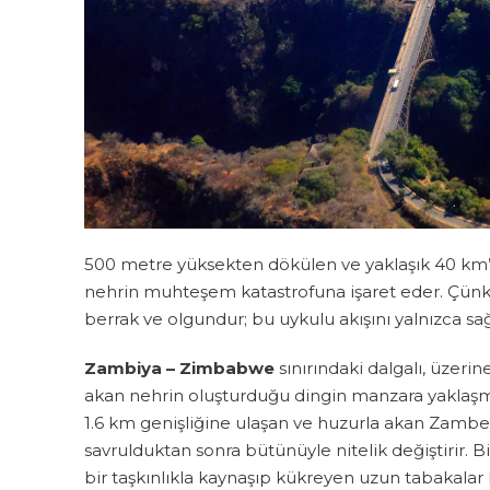
500 metre yüksekten dökülen ve yaklaşık 40 km’
nehrin muhteşem katastrofuna işaret eder. Çünk
berrak ve olgundur; bu uykulu akışını yalnızca sa
Zambiya – Zimbabwe
sınırındaki dalgalı, üzerin
akan nehrin oluşturduğu dingin manzara yaklaşm
1.6 km genişliğine ulaşan ve huzurla akan Zambezi
savrulduktan sonra bütünüyle nitelik değiştirir. B
bir taşkınlıkla kaynaşıp kükreyen uzun tabakalar 