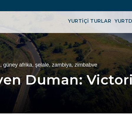
YURTİÇİ TURLAR
YURTD
a
,
güney afrika
,
şelale
,
zambiya
,
zimbabve
n Duman: Victoria