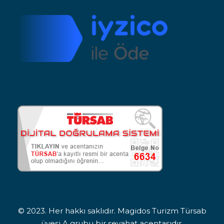
© 2023. Her hakkı saklıdır. Magidos Turizm Türsab
üyesi A grubu bir seyahat acentasıdır.