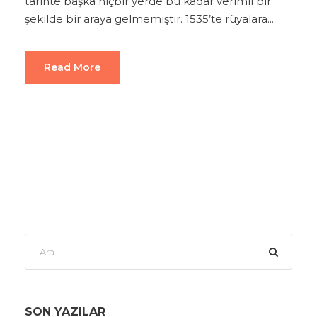
tarihte başka hiçbir yerde bu kadar verimli bir
şekilde bir araya gelmemiştir. 1535’te rüyalara...
Read More
SON YAZILAR