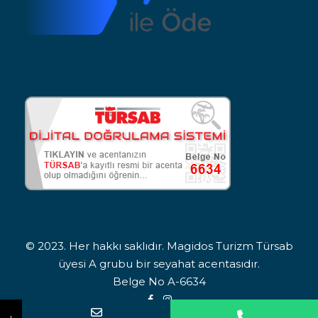
© 2023. Her hakkı saklıdır. Magidos Turizm Türsab
üyesi A grubu bir seyahat acentasıdır.
Belge No A-6634
Adınız Soyadınız
Telefon Numaranız
İlgilendiğiniz turu bildirin. Sizi arayıp bilgilendirelim.
↓