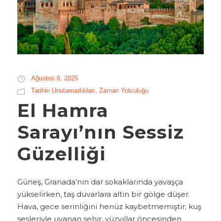
Ağustos 6, 2025
Tarihin Unutamadıkları
,
Zaman Yolculuğu
El Hamra
Sarayı’nın Sessiz
Güzelliği
Güneş, Granada’nın dar sokaklarında yavaşça
yükselirken, taş duvarlara altın bir gölge düşer.
Hava, gece serinliğini henüz kaybetmemiştir; kuş
sesleriyle uyanan şehir, yüzyıllar öncesinden