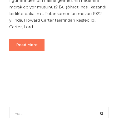
figürlerinden biri haline gelmesinin nedenini
merak ediyor musunuz? Bu şöhreti nasıl kazandı
birlikte bakalım… Tutankamon’un mezarı 1922
yılında, Howard Carter tarafından keşfedildi.
Carter, Lord...
Read More