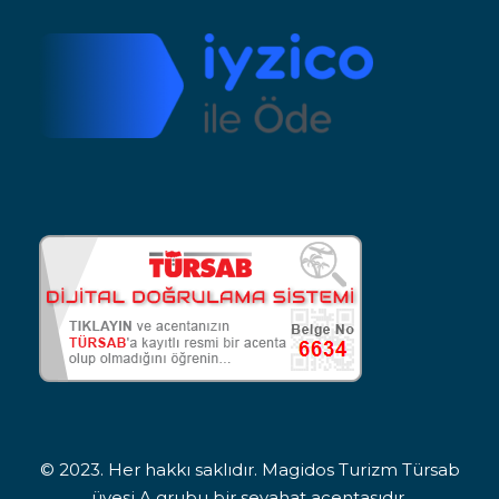
© 2023. Her hakkı saklıdır. Magidos Turizm Türsab
üyesi A grubu bir seyahat acentasıdır.