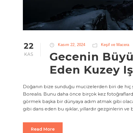
22
Kasım 22, 2024
Keşif ve Macera
Gecenin Büyü
KAS
Eden Kuzey Iş
Doğanın bize sunduğu mucizelerden biri de hiç şü
Borealis. Bunu daha önce birçok kez fotoğraflard
görmek başka bir dünyaya adım atmak gibi olaca
gibi dans eden bu ışıklar, yıllardır gezginlerin ve bi
Read More