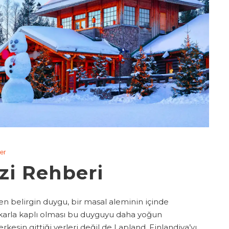
er
zi Rehberi
en belirgin duygu, bir masal aleminin içinde
n karla kaplı olması bu duyguyu daha yoğun
kesin gittiği yerleri değil de Lapland, Finlandiya’yı