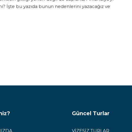
i? İşte bu yazıda bunun nedenlerini yazacağız ve
miz?
Güncel Turlar
IZDA
VİZESİZ TURLAR