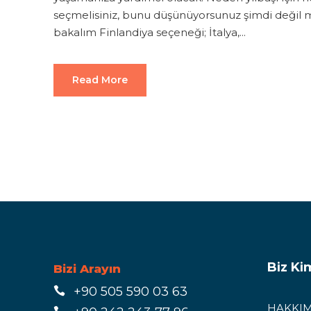
seçmelisiniz, bunu düşünüyorsunuz şimdi değil m
bakalım Finlandiya seçeneği; İtalya,...
Read More
Biz Ki
Bizi Arayın
+90 505 590 03 63
HAKKIM