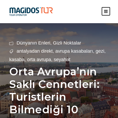
Dünyanın Enleri
,
Gizli Noktalar
antalyadan direkt
,
avrupa kasabaları
,
gezi
,
kasaba
,
orta avrupa
,
seyahat
Orta Avrupa’nın
Saklı Cennetleri:
Turistlerin
Bilmediği 10