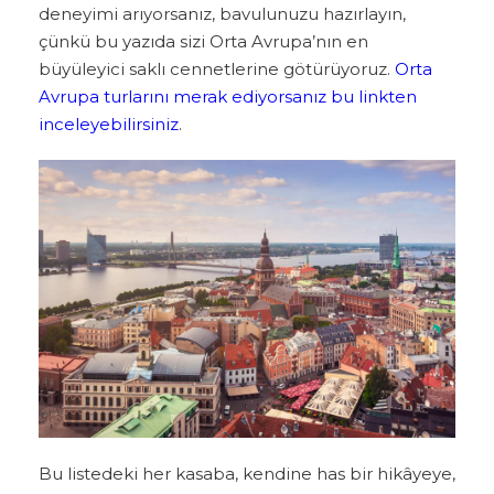
deneyimi arıyorsanız, bavulunuzu hazırlayın,
çünkü bu yazıda sizi Orta Avrupa’nın en
büyüleyici saklı cennetlerine götürüyoruz.
Orta
Avrupa turlarını merak ediyorsanız bu linkten
inceleyebilirsiniz
.
Bu listedeki her kasaba, kendine has bir hikâyeye,