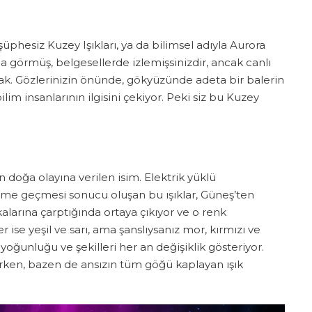
phesiz Kuzey Işıkları, ya da bilimsel adıyla Aurora
a görmüş, belgesellerde izlemişsinizdir, ancak canlı
k. Gözlerinizin önünde, gökyüzünde adeta bir balerin
bilim insanlarının ilgisini çekiyor. Peki siz bu Kuzey
doğa olayına verilen isim. Elektrik yüklü
şime geçmesi sonucu oluşan bu ışıklar, Güneş’ten
larına çarptığında ortaya çıkıyor ve o renk
se yeşil ve sarı, ama şanslıysanız mor, kırmızı ve
n yoğunluğu ve şekilleri her an değişiklik gösteriyor.
erken, bazen de ansızın tüm göğü kaplayan ışık