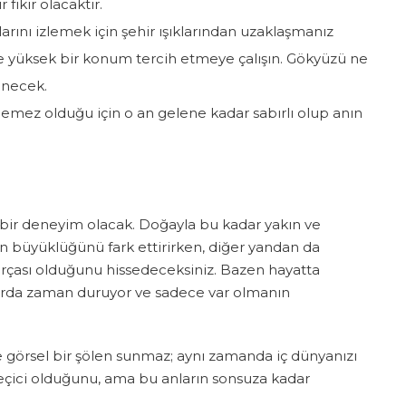
fikir olacaktır.
arını izlemek için şehir ışıklarından uzaklaşmanız
 de yüksek bir konum tercih etmeye çalışın. Gökyüzü ne
rünecek.
lemez olduğu için o an gelene kadar sabırlı olup anın
n bir deneyim olacak. Doğayla bu kadar yakın ve
n büyüklüğünü fark ettirirken, diğer yandan da
rçası olduğunu hissedeceksiniz. Bazen hayatta
arda zaman duruyor ve sadece var olmanın
e görsel bir şölen sunmaz; aynı zamanda iç dünyanızı
n geçici olduğunu, ama bu anların sonsuza kadar