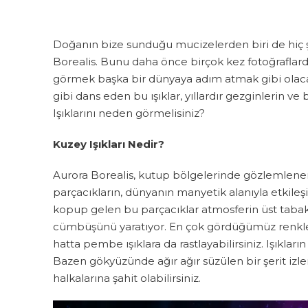
Doğanın bize sunduğu mucizelerden biri de hiç şü
Borealis. Bunu daha önce birçok kez fotoğraflard
görmek başka bir dünyaya adım atmak gibi olaca
gibi dans eden bu ışıklar, yıllardır gezginlerin ve 
Işıklarını neden görmelisiniz?
Kuzey Işıkları Nedir?
Aurora Borealis, kutup bölgelerinde gözlemlenen 
parçacıkların, dünyanın manyetik alanıyla etkile
kopup gelen bu parçacıklar atmosferin üst tabaka
cümbüşünü yaratıyor. En çok gördüğümüz renkler i
hatta pembe ışıklara da rastlayabilirsiniz. Işıkları
Bazen gökyüzünde ağır ağır süzülen bir şerit izl
halkalarına şahit olabilirsiniz.