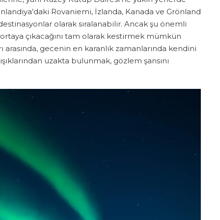
inlandiya’daki Rovaniemi, İzlanda, Kanada ve Grönland
i destinasyonlar olarak sıralanabilir. Ancak şu önemli
an ortaya çıkacağını tam olarak kestirmek mümkün
arı arasında, gecenin en karanlık zamanlarında kendini
 ışıklarından uzakta bulunmak, gözlem şansını