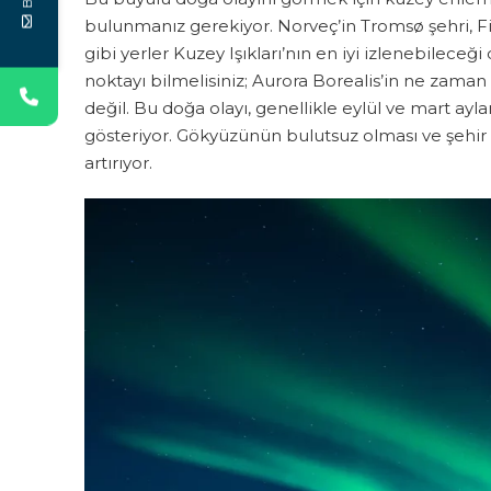
bulunmanız gerekiyor. Norveç’in Tromsø şehri, F
gibi yerler Kuzey Işıkları’nın en iyi izlenebileceğ
noktayı bilmelisiniz; Aurora Borealis’in ne zam
değil. Bu doğa olayı, genellikle eylül ve mart ayl
gösteriyor. Gökyüzünün bulutsuz olması ve şehir
artırıyor.