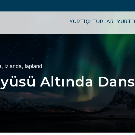
YURTİÇİ TURLAR
YURTD
a
,
izlanda
,
lapland
yüsü Altında Dan