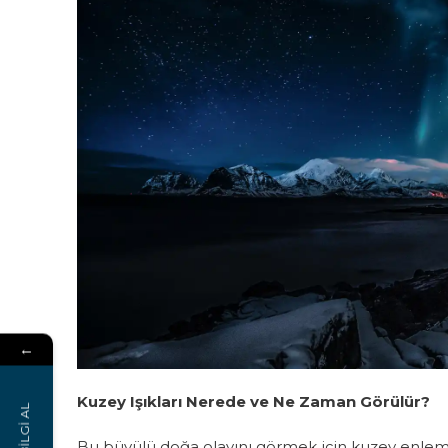
←
Kuzey Işıkları Nerede ve Ne Zaman Görülür?
BİLGİ AL
Bu büyülü doğa olayını görmek için kuzey enleml