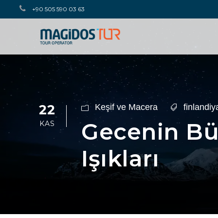
+90 505 590 03 63
22
Keşif ve Macera
finlandiy
Gecenin Bü
KAS
Işıkları