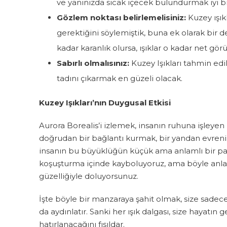
ve yanınızda sıcak içecek bulundurmak iyi bir 
Gözlem noktası belirlemelisiniz:
Kuzey ışıkl
gerektiğini söylemiştik, buna ek olarak bir
kadar karanlık olursa, ışıklar o kadar net gö
Sabırlı olmalısınız:
Kuzey Işıkları tahmin edi
tadını çıkarmak en güzeli olacak.
Kuzey Işıkları’nın Duygusal Etkisi
Aurora Borealis’i izlemek, insanın ruhuna işleye
doğrudan bir bağlantı kurmak, bir yandan evreni
insanın bu büyüklüğün küçük ama anlamlı bir pa
koşuşturma içinde kayboluyoruz, ama böyle anl
güzelliğiyle doluyorsunuz.
İşte böyle bir manzaraya şahit olmak, size sadec
da aydınlatır. Sanki her ışık dalgası, size hayatı
hatırlanacağını fısıldar.