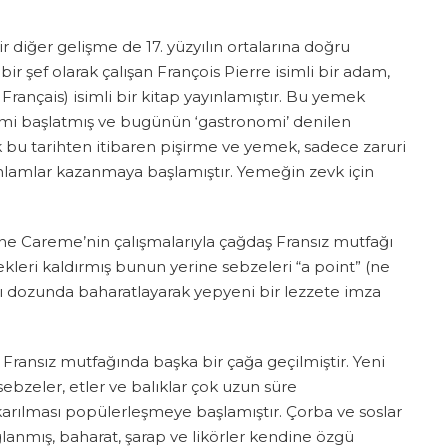
 diğer gelişme de 17. yüzyılın ortalarına doğru
ir şef olarak çalışan François Pierre isimli bir adam,
Français) isimli bir kitap yayınlamıştır. Bu yemek
evrimi başlatmış ve bugünün ‘gastronomi’ denilen
k bu tarihten itibaren pişirme ve yemek, sadece zaruri
anlamlar kazanmaya başlamıştır. Yemeğin zevk için
ntoine Careme’nin çalışmalarıyla çağdaş Fransız mutfağı
leri kaldırmış bunun yerine sebzeleri “a point” (ne
lığı dozunda baharatlayarak yepyeni bir lezzete imza
e Fransız mutfağında başka bir çağa geçilmiştir. Yeni
ebzeler, etler ve balıklar çok uzun süre
karılması popülerleşmeye başlamıştır. Çorba ve soslar
ğlanmış, baharat, şarap ve likörler kendine özgü