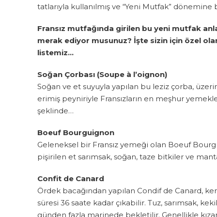
tatlarıyla kullanılmış ve “Yeni Mutfak” dönemine 
Fransız mutfağında girilen bu yeni mutfak anl
merak ediyor musunuz? İşte sizin için özel ol
listemiz…
Soğan Çorbası (Soupe à l’oignon)
Soğan ve et suyuyla yapılan bu leziz çorba, üzer
erimiş peyniriyle Fransızların en meşhur yemekler
şeklinde…
Boeuf Bourguignon
Geleneksel bir Fransız yemeği olan Boeuf Bourguig
pişirilen et sarımsak, soğan, taze bitkiler ve manta
Confit de Canard
Ördek bacağından yapılan Condif de Canard, kend
süresi 36 saate kadar çıkabilir. Tuz, sarımsak, kek
günden fazla marinede bekletilir. Genellikle kızar