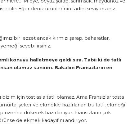
Mariniere… Midye, beyaz şarap, sarımsak, maydanoz ve
is edilir. Eğer deniz ürünlerinin tadını seviyorsanız
ımız bir lezzet ancak kırmızı şarap, baharatlar,
 yemeği sevebilirsiniz.
li konuyu halletmeye geldi sıra. Tabii ki de tatlı
nsan olamaz sanırım. Bakalım Fransızların en
bizim için tost asla tatlı olamaz. Ama Fransızlar tosta
yumurta, şeker ve ekmekle hazırlanan bu tatlı, ekmeği
p üzerine dökerek hazırlanıyor. Fransızların çok
örünse de ekmek kadayıfını andırıyor.