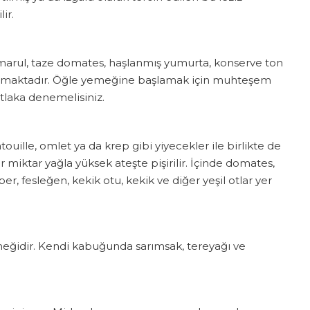
ir.
de marul, taze domates, haşlanmış yumurta, konserve ton
lanılmaktadır. Öğle yemeğine başlamak için muhteşem
tlaka denemelisiniz.
touille, omlet ya da krep gibi yiyecekler ile birlikte de
ir miktar yağla yüksek ateşte pişirilir. İçinde domates,
er, fesleğen, kekik otu, kekik ve diğer yeşil otlar yer
eğidir. Kendi kabuğunda sarımsak, tereyağı ve