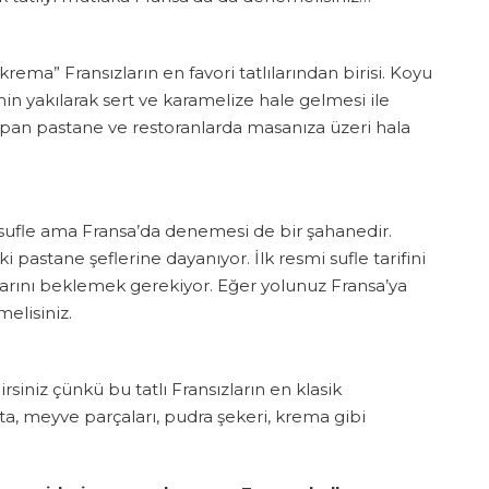
rema” Fransızların en favori tatlılarından birisi. Koyu
in yakılarak sert ve karamelize hale gelmesi ile
 yapan pastane ve restoranlarda masanıza üzeri hala
r sufle ama Fransa’da denemesi de bir şahanedir.
ki pastane şeflerine dayanıyor. İlk resmi sufle tarifini
larını beklemek gerekiyor. Eğer yolunuz Fransa’ya
melisiniz.
rsiniz çünkü bu tatlı Fransızların en klasik
lata, meyve parçaları, pudra şekeri, krema gibi