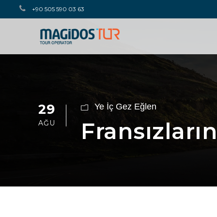
+90 505 590 03 63
29
Ye İç Gez Eğlen
Fransızları
AĞU