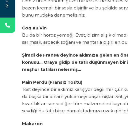
Deniz ürünlerinden güzel bir lezzet de Moules 
bazen kremalı bir sosla pişirilir ve bu şekilde serv
bunu mutlaka denemelisiniz.
Coq au Vin
Bu da bir horoz yemeği. Evet, bizim alışık olmadığ
sarımsak, arpacık soğanı ve mantarla pişirilen bu
Şimdi de Fransa deyince aklımıza gelen en önem
konusu… Oraya gidip de tatlı düşünmeyen bir i
meşhur tatlıları nelermiş…
Pain Perdu (Fransız Tostu)
Tost deyince bir aklımız karışıyor değil mi? Çünkü 
da başka bir anlam yüklemeyi başarmışlar. Süt, 
kızarttıktan sonra diğer tüm malzemeleri kaynatı
sevdiği bu tatlı biraz damak tadımıza uzak gibi g
Makaron