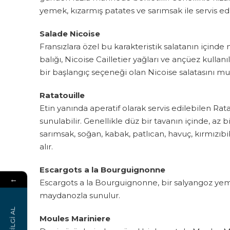
yemek, kızarmış patates ve sarımsak ile servis edil
Salade Nicoise
Fransızlara özel bu karakteristik salatanın için
balığı, Nicoise Cailletier yağları ve ançüez kul
bir başlangıç seçeneği olan Nicoise salatasını mu
Ratatouille
Etin yanında aperatif olarak servis edilebilen Rata
sunulabilir. Genellikle düz bir tavanın içinde, az b
sarımsak, soğan, kabak, patlıcan, havuç, kırmızıbib
alır.
Escargots a la Bourguignonne
←
Escargots a la Bourguignonne, bir salyangoz yem
maydanozla sunulur.
BİLGİ AL
Moules Mariniere