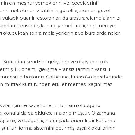
enin en meşhur yemeklerini ve içeceklerini
lerini not etmeniz tatilinizi güzelleştiren en güzel
i yüksek puanlı restoranları da araştırarak molalarınızı
 sınırları içerisindeyken ne yemeli, ne içmeli, nereye
yı okuduktan sonra mola yerleriniz ve buralarda neler
… Sonradan kendisini geliştiren ve dünyanın çok
tmiş. İlk önemli gelişme Fransız tahtının varisi II.
vlenmesi ile başlamış. Catherina, Fransa’ya beraberinde
talyan mutfak kültüründen etkilenmemesi kaçınılmaz
ansızlar için ne kadar önemli bir isim olduğunu
daki konularda da oldukça majör olmuştur. O zamana
bağlamış ve bugün için dünyada önemli bir konuma
tır. Üniforma sistemini getirmiş, aşçılık okullarının