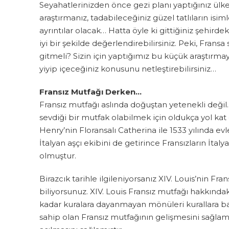
Seyahatlerinizden önce gezi planı yaptığınız ülk
araştırmanız, tadabileceğiniz güzel tatlıların isim
ayrıntılar olacak… Hatta öyle ki gittiğiniz şehirdek
iyi bir şekilde değerlendirebilirsiniz. Peki, Fransa
gitmeli? Sizin için yaptığımız bu küçük araştırma
yiyip içeceğiniz konusunu netleştirebilirsiniz…
Fransız Mutfağı Derken…
Fransız mutfağı aslında doğuştan yetenekli değil
sevdiği bir mutfak olabilmek için oldukça yol kat e
Henry’nin Floransalı Catherina ile 1533 yılında e
İtalyan aşçı ekibini de getirince Fransızların İ
olmuştur.
Birazcık tarihle ilgileniyorsanız XIV. Louis’nin Fr
biliyorsunuz. XIV. Louis Fransız mutfağı hakkın
kadar kuralara dayanmayan mönüleri kurallara 
sahip olan Fransız mutfağının gelişmesini sağlamış