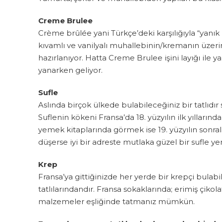
Creme Brulee
Crème brûlée yani Türkçe’deki karşılığıyla “yanık k
kıvamlı ve vanilyalı muhallebinin/kremanın üzerin
hazırlanıyor. Hatta Creme Brulee işini layığı ile
yanarken geliyor.
Sufle
Aslında birçok ülkede bulabileceğiniz bir tatlıdı
Suflenin kökeni Fransa’da 18. yüzyılın ilk yıllarında
yemek kitaplarında görmek ise 19. yüzyılın sonra
düşerse iyi bir adreste mutlaka güzel bir sufle ye
Krep
Fransa’ya gittiğinizde her yerde bir krepçi bulabili
tatlılarındandır. Fransa sokaklarında; erimiş çiko
malzemeler eşliğinde tatmanız mümkün.