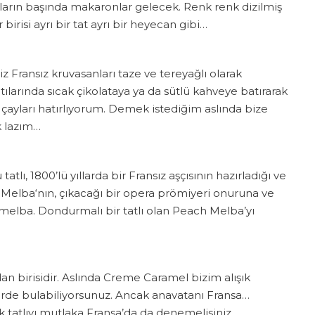
tlıların başında makaronlar gelecek. Renk renk dizilmiş
isi ayrı bir tat ayrı bir heyecan gibi…
iz Fransız kruvasanları taze ve tereyağlı olarak
ltılarında sıcak çikolataya ya da sütlü kahveye batırarak
 çayları hatırlıyorum. Demek istediğim aslında bize
k lazım…
tatlı, 1800’lü yıllarda bir Fransız aşçısının hazırladığı ve
Melba‘nın, çıkacağı bir opera prömiyeri onuruna ve
eşmelba. Dondurmalı bir tatlı olan Peach Melba’yı
an birisidir. Aslında Creme Caramel bizim alışık
rde bulabiliyorsunuz. Ancak anavatanı Fransa…
k tatlıyı mutlaka Fransa’da da denemelisiniz…