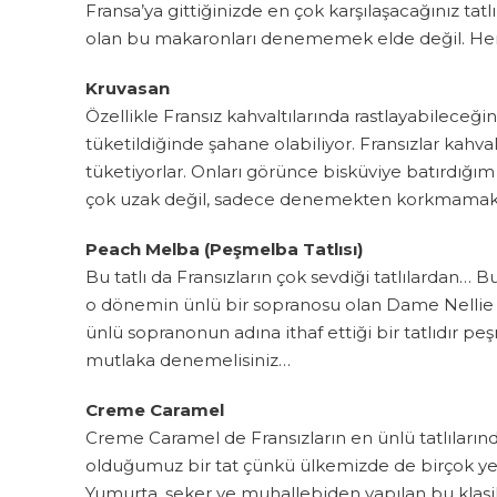
Fransa’ya gittiğinizde en çok karşılaşacağınız ta
olan bu makaronları denememek elde değil. Her bir
Kruvasan
Özellikle Fransız kahvaltılarında rastlayabileceğin
tüketildiğinde şahane olabiliyor. Fransızlar kahva
tüketiyorlar. Onları görünce bisküviye batırdığım
çok uzak değil, sadece denemekten korkmama
Peach Melba (Peşmelba Tatlısı)
Bu tatlı da Fransızların çok sevdiği tatlılardan… Bu 
o dönemin ünlü bir sopranosu olan Dame Nellie 
ünlü sopranonun adına ithaf ettiği bir tatlıdır p
mutlaka denemelisiniz…
Creme Caramel
Creme Caramel de Fransızların en ünlü tatlılarınd
olduğumuz bir tat çünkü ülkemizde de birçok ye
Yumurta, şeker ve muhallebiden yapılan bu klasi