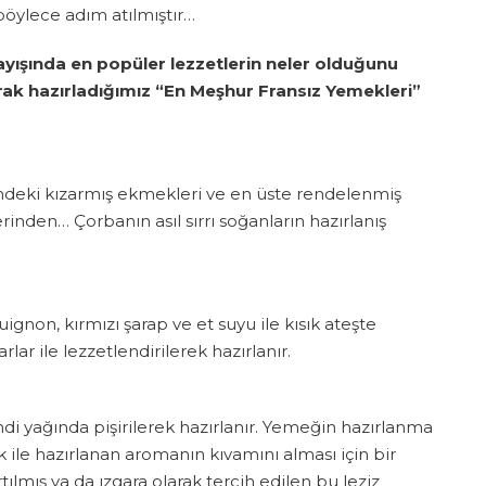
böylece adım atılmıştır…
ayışında en popüler lezzetlerin neler olduğunu
arak hazırladığımız “En Meşhur Fransız Yemekleri”
indeki kızarmış ekmekleri ve en üste rendelenmiş
inden… Çorbanın asıl sırrı soğanların hazırlanış
non, kırmızı şarap ve et suyu ile kısık ateşte
rlar ile lezzetlendirilerek hazırlanır.
i yağında pişirilerek hazırlanır. Yemeğin hazırlanma
ik ile hazırlanan aromanın kıvamını alması için bir
tılmış ya da ızgara olarak tercih edilen bu leziz