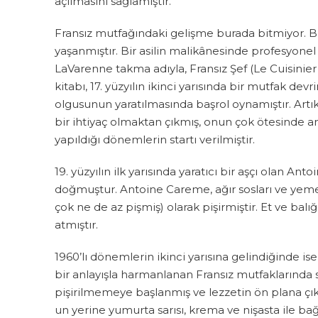
açılmasını sağlamıştır.
Fransız mutfağındaki gelişme burada bitmiyor. Bir
yaşanmıştır. Bir asilin malikânesinde profesyonel b
LaVarenne takma adıyla, Fransız Şef (Le Cuisinier 
kitabı, 17. yüzyılın ikinci yarısında bir mutfak d
olgusunun yaratılmasında başrol oynamıştır. Artı
bir ihtiyaç olmaktan çıkmış, onun çok ötesinde 
yapıldığı dönemlerin startı verilmiştir.
19. yüzyılın ilk yarısında yaratıcı bir aşçı olan A
doğmuştur. Antoine Careme, ağır sosları ve yemek
çok ne de az pişmiş) olarak pişirmiştir. Et ve ba
atmıştır.
1960’lı dönemlerin ikinci yarısına gelindiğinde is
bir anlayışla harmanlanan Fransız mutfaklarında s
pişirilmemeye başlanmış ve lezzetin ön plana çı
un yerine yumurta sarısı, krema ve nişasta ile ba