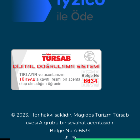
© 2023. Her hakkı saklıdır. Magidos Turizm Türsab
üyesi A grubu bir seyahat acentasıdır.
Belge No A-6634
Adınız Soyadınız
Telefon Numaranız
İlgilendiğiniz turu bildirin. Sizi arayıp bilgilendirelim.