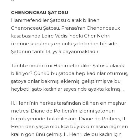
CHENONCEAU ŞATOSU
Hanımefendiler Şatosu olarak bilinen
Chenonceau Şatosu, Fransa’nın Chenonceaux
kasabasında Loire Vadisi’ndeki Cher Nehri
üzerine kurulmuş en ünlü şatolardan birisidir.
Şatonun tarihi 13. yy’a dayanmaktadır.
Tarihte neden mi Hanımefendiler Şatosu olarak
biliniyor? Çünkü bu şatoda hep kadınlar oturmuş,
şatoya onlar bakmış, eklemiş, geliştirmiş ve bu
heybetli şato kadınlar sayesinde ayakta kalmış…
II. Henri’nin herkes tarafından bilinen en meşhur
metresi Diane de Poitiers’in izlerini şatonun
birçok yerinde bulabilirsiniz. Diane de Poitiers, II.
Henri’den yaşça oldukça büyük olmasına rağmen
kralın gönlünü çelmiş. II. Henri de bu kadın için