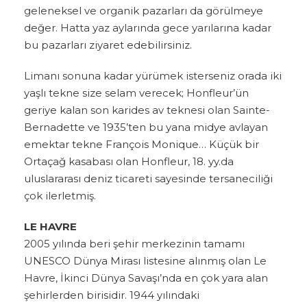
geleneksel ve organik pazarları da görülmeye
değer. Hatta yaz aylarında gece yarılarına kadar
bu pazarları ziyaret edebilirsiniz.
Limanı sonuna kadar yürümek isterseniz orada iki
yaşlı tekne size selam verecek; Honfleur’ün
geriye kalan son karides av teknesi olan Sainte-
Bernadette ve 1935’ten bu yana midye avlayan
emektar tekne François Monique… Küçük bir
Ortaçağ kasabası olan Honfleur, 18. yy.da
uluslararası deniz ticareti sayesinde tersaneciliği
çok ilerletmiş.
LE HAVRE
2005 yılında beri şehir merkezinin tamamı
UNESCO Dünya Mirası listesine alınmış olan Le
Havre, İkinci Dünya Savaşı’nda en çok yara alan
şehirlerden birisidir. 1944 yılındaki