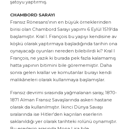
şatoyu yaptırmış.
CHAMBORD SARAYI
Fransız Rönesans’ının en büyük örneklerinden
birisi olan Chambord Sarayı yapımı 6 Eylül 1519’da
başlamıştır. Kral I. François bu yapıyı kendisine av
köşkü olarak yaptırmaya başladığında tarihin ona
oynayacağı oyunları nereden bilebilirdi ki? Kral I
François, ne yazık ki burada pek fazla kalamamış
hatta yapının bitimini bile görememiştir. Daha
sonra gelen krallar ve komutanlar burayı kendi
malikâneleri olarak kullanmaya başlamışlar.
Fransız devrimi sırasında yağmalanan saray, 1870-
1871 Alman Fransız Savaşlarında askeri hastane
olarak da kullanılmıştır. İkinci Dünya Savaşı
sıralarında ise Hitler’den kaçırılan eserlerin
saklanıldığı yer olarak tarihteki rolünü oynamıştır.
Bu eserlerin arasında Mona Lisa bile