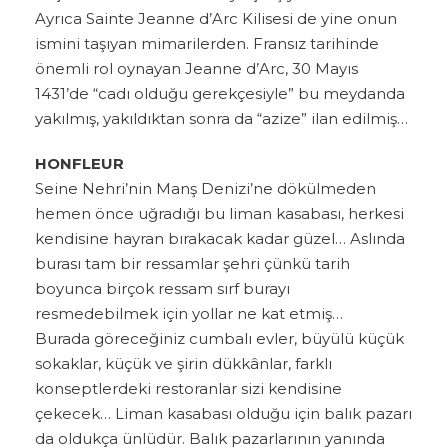
Ayrıca Sainte Jeanne d’Arc Kilisesi de yine onun
ismini taşıyan mimarilerden. Fransız tarihinde
önemli rol oynayan Jeanne d’Arc, 30 Mayıs
1431’de “cadı olduğu gerekçesiyle” bu meydanda
yakılmış, yakıldıktan sonra da “azize” ilan edilmiş…
HONFLEUR
Seine Nehri’nin Manş Denizi’ne dökülmeden
hemen önce uğradığı bu liman kasabası, herkesi
kendisine hayran bırakacak kadar güzel… Aslında
burası tam bir ressamlar şehri çünkü tarih
boyunca birçok ressam sırf burayı
resmedebilmek için yollar ne kat etmiş…
Burada göreceğiniz cumbalı evler, büyülü küçük
sokaklar, küçük ve şirin dükkânlar, farklı
konseptlerdeki restoranlar sizi kendisine
çekecek… Liman kasabası olduğu için balık pazarı
da oldukça ünlüdür. Balık pazarlarının yanında