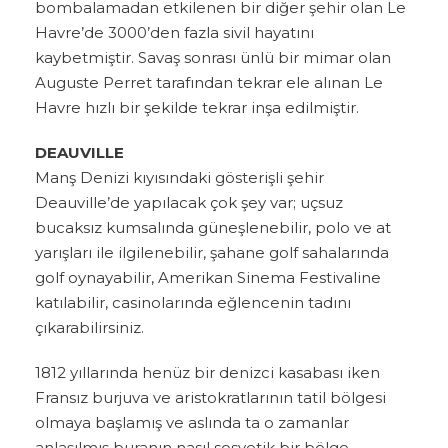
bombalamadan etkilenen bir diğer şehir olan Le
Havre’de 3000’den fazla sivil hayatını
kaybetmiştir. Savaş sonrası ünlü bir mimar olan
Auguste Perret tarafından tekrar ele alınan Le
Havre hızlı bir şekilde tekrar inşa edilmiştir.
DEAUVILLE
Manş Denizi kıyısındaki gösterişli şehir
Deauville’de yapılacak çok şey var; uçsuz
bucaksız kumsalında güneşlenebilir, polo ve at
yarışları ile ilgilenebilir, şahane golf sahalarında
golf oynayabilir, Amerikan Sinema Festivaline
katılabilir, casinolarında eğlencenin tadını
çıkarabilirsiniz.
1812 yıllarında henüz bir denizci kasabası iken
Fransız burjuva ve aristokratlarının tatil bölgesi
olmaya başlamış ve aslında ta o zamanlar
anlaşılmış buranın nasıl sosyetik bir bölge