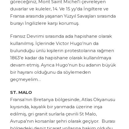
göreceğiniz, Mont Saint Michel’i çevreleyen
duvarlar ve kuleler, 14. Ve 15 yy’da İngiltere ve
Fransa arasında yaşanan Yüzyıl Savaşları sırasında
burayı İngilizlere karşı korumuş.
Fransız Devrimi sırasında ada hapishane olarak
kullanılmış. İçlerinde Victor Hugo’nun da
bulunduğu ünlü kişilerin protestolarına rağmen
1863’e kadar da hapishane olarak kullanılmaya
devam etmiş. Ayrıca Hugo’nun bu adanın büyük
bir hayranı olduğunu da söylemeden
geçmeyelim…
ST. MALO
Fransa’nın Bretanya bölgesinde, Atlas Okyanusu
kıyısında, kayalık bir yarımada üzerine inşa
edilmiş, gri granit surlarla çevrili St Malo,
Avrupa’nın korsanlar şehri olarak geçiyor. Burası
bölgedeki deniz ticaret yollarına hakim olduğu