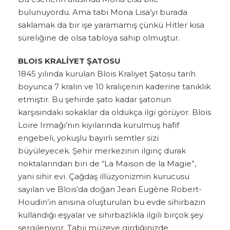
bulunuyordu. Ama tabi Mona Lisa’yı burada
saklamak da bir işe yaramamış çünkü Hitler kısa
süreliğine de olsa tabloya sahip olmuştur.
BLOIS KRALİYET ŞATOSU
1845 yılında kurulan Blois Kraliyet Şatosu tarih
boyunca 7 kralın ve 10 kraliçenin kaderine tanıklık
etmiştir. Bu şehirde şato kadar şatonun
karşısındaki sokaklar da oldukça ilgi görüyor. Blois
Loire Irmağı’nın kıyılarında kurulmuş hafif
engebeli, yokuşlu bayırlı semtler sizi
büyüleyecek. Şehir merkezinin ilginç durak
noktalarından biri de “La Maison de la Magie”,
yani sihir evi. Çağdaş illüzyonizmin kurucusu
sayılan ve Blois’da doğan Jean Eugène Robert-
Houdin’in anısına oluşturulan bu evde sihirbazın
kullandığı eşyalar ve sihirbazlıkla ilgili birçok şey
sergileniyor. Tabii müzeye girdiğinizde