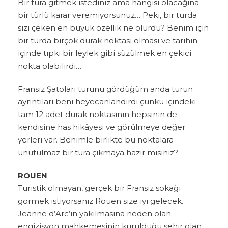
Bir tura gitmek istediniz ama hangisi olacağına
bir türlü karar veremiyorsunuz… Peki, bir turda
sizi çeken en büyük özellik ne olurdu? Benim için
bir turda birçok durak noktası olması ve tarihin
içinde tıpkı bir leylek gibi süzülmek en çekici
nokta olabilirdi…
Fransız Şatoları turunu gördüğüm anda turun
ayrıntıları beni heyecanlandırdı çünkü içindeki
tam 12 adet durak noktasının hepsinin de
kendisine has hikâyesi ve görülmeye değer
yerleri var. Benimle birlikte bu noktalara
unutulmaz bir tura çıkmaya hazır mısınız?
ROUEN
Turistik olmayan, gerçek bir Fransız sokağı
görmek istiyorsanız Rouen size iyi gelecek.
Jeanne d’Arc’ın yakılmasına neden olan
engizisyon mahkemesinin kurulduğu şehir olan