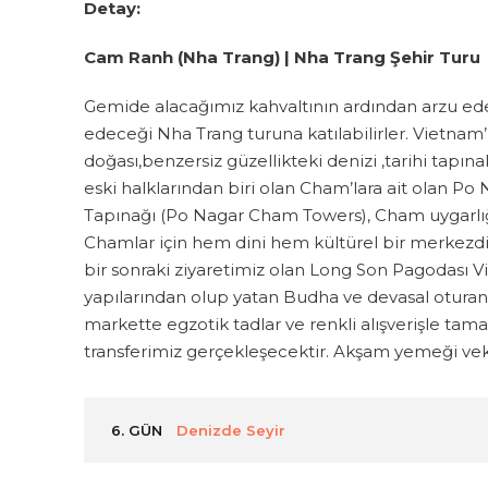
Detay:
Cam Ranh (Nha Trang) | Nha Trang Şehir Turu
Gemide alacağımız kahvaltının ardından arzu ede
edeceği Nha Trang turuna katılabilirler. Vietnam
doğası,benzersiz güzellikteki denizi ,tarihi tapınakl
eski halklarından biri olan Cham’lara ait olan 
Tapınağı (Po Nagar Cham Towers), Cham uygarlığı
Chamlar için hem dini hem kültürel bir merkezdi.
bir sonraki ziyaretimiz olan Long Son Pagodası V
yapılarından olup yatan Budha ve devasal otura
markette egzotik tadlar ve renkli alışverişle 
transferimiz gerçekleşecektir. Akşam yemeği 
6. GÜN
Denizde Seyir