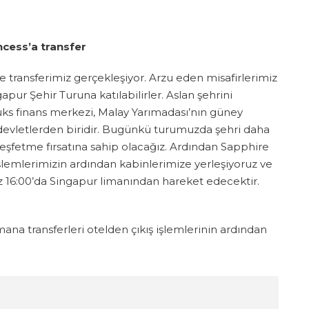
ncess’a transfer
 transferimiz gerçekleşiyor. Arzu eden misafirlerimiz
pur Şehir Turuna katılabilirler. Aslan şehrini
ks finans merkezi, Malay Yarımadası’nın güney
-devletlerden biridir. Bugünkü turumuzda şehri daha
eşfetme fırsatına sahip olacağız. Ardından Sapphire
işlemlerimizin ardından kabinlerimize yerleşiyoruz ve
 16:00’da Singapur limanından hareket edecektir.
ana transferleri otelden çıkış işlemlerinin ardından