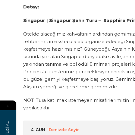
Detay:
Singapur | Singapur Şehir Turu –
Sapphire Pri
Otelde alacağımız kahvaltının ardından gemimize
rehberimizin ekstra olarak organize edeceği Singa
keşfetmeye hazır mısınız? Güneydoğu Asya’nın lü
ucunda yer alan Singapur dünyadaki sayılı şehir
yakından tanıma ve bol ödüllü mimari projeleri k
Princess’a transferimiz gereçekleşiyor check-in 
bu güzel gemiyi keşfetmeye başlıyoruz. Gemimiz
Akşam yemeği ve geceleme gemimizde.
NOT: Tura katılmak istemeyen misafirlerimizin lim
←
yapılacaktır.
BİLGİ AL
4. GÜN
Denizde Seyir