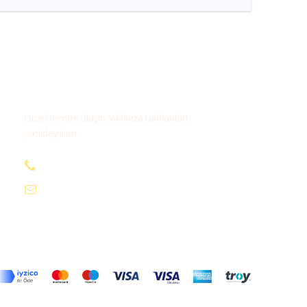
Bize Ulaşın
Bize hemen ulaşın. Aklınıza takılanları
yanıtlayalım.
+90 505 590 03 63
info@magidostur.com