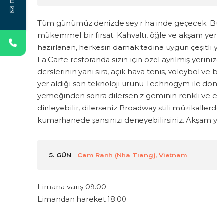
Tüm günümüz denizde seyir halinde geçecek. Bu
mükemmel bir fırsat. Kahvaltı, öğle ve akşam yeme
hazırlanan, herkesin damak tadına uygun çeşitli 
La Carte restoranda sizin için özel ayrılmış yeriniz
derslerinin yanı sıra, açık hava tenis, voleybol v
yer aldığı son teknoloji ürünü Technogym ile don
yemeğinden sonra dilerseniz geminin renkli ve eğ
dinleyebilir, dilerseniz Broadway stili müzikallerde
kumarhanede şansınızı deneyebilirsiniz. Akşa
5. GÜN
Cam Ranh (Nha Trang), Vietnam
Limana varış 09:00
Limandan hareket 18:00