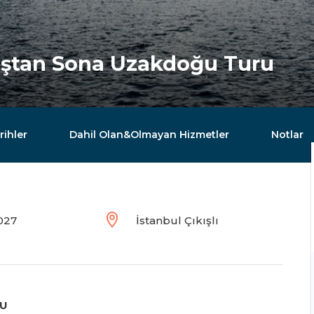
Baştan Sona Uzakdoğu Turu
rihler
Dahil Olan&Olmayan Hizmetler
Notlar
027
İstanbul Çıkışlı
ĞU