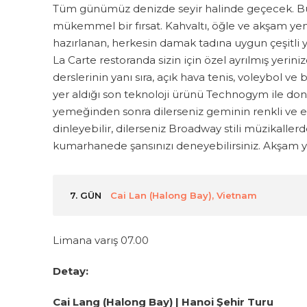
Tüm günümüz denizde seyir halinde geçecek. Bu
mükemmel bir fırsat. Kahvaltı, öğle ve akşam yeme
hazırlanan, herkesin damak tadına uygun çeşitli 
La Carte restoranda sizin için özel ayrılmış yeriniz
derslerinin yanı sıra, açık hava tenis, voleybol v
yer aldığı son teknoloji ürünü Technogym ile don
yemeğinden sonra dilerseniz geminin renkli ve eğ
dinleyebilir, dilerseniz Broadway stili müzikallerde
kumarhanede şansınızı deneyebilirsiniz. Akşa
7. GÜN
Cai Lan (Halong Bay), Vietnam
Limana varış 07.00
Detay:
Cai Lang (Halong Bay) | Hanoi Şehir Turu