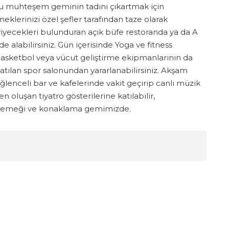
 muhteşem geminin tadını çıkartmak için
klerinizi özel şefler tarafından taze olarak
yiyecekleri bulunduran açık büfe restoranda ya da A
de alabilirsiniz. Gün içerisinde Yoga ve fitness
e basketbol veya vücut geliştirme ekipmanlarının da
atılan spor salonundan yararlanabilirsiniz. Akşam
lenceli bar ve kafelerinde vakit geçirip canlı müzik
n oluşan tiyatro gösterilerine katılabilir,
m yemeği ve konaklama gemimizde.