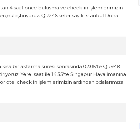
tan 4 saat önce buluşma ve check-in işlemlerimizin
ekleştiriyoruz. QR246 sefer sayılı İstanbul Doha
an kısa bir aktarma süresi sonrasında 02:05’te QR948
riyoruz. Yerel saat ile 14:55’te Singapur Havalimanına
yor otel check in işlemlerimizin ardından odalarımıza