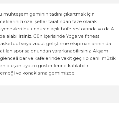
 muhteşem geminin tadını çıkartmak için
klerinizi özel şefler tarafından taze olarak
yiyecekleri bulunduran açık büfe restoranda ya da A
de alabilirsiniz. Gün içerisinde Yoga ve fitness
e basketbol veya vücut geliştirme ekipmanlarının da
atılan spor salonundan yararlanabilirsiniz. Akşam
lenceli bar ve kafelerinde vakit geçirip canlı müzik
n oluşan tiyatro gösterilerine katılabilir,
m yemeği ve konaklama gemimizde.