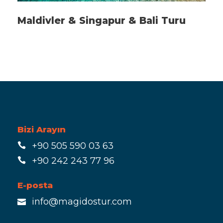
Maldivler & Singapur & Bali Turu
Bizi Arayın
+90 505 590 03 63
+90 242 243 77 96
E-posta
info@magidostur.com