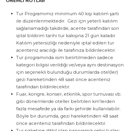
ÖNEMLİ NOTLAR
Tur Programımız minimum 40 kişi katılım şartı
ile düzenlenmektedir. Gezi için yeterli katılım
sağlanamadığı takdirde, acente tarafından son
iptal bildirim tarihi tur kakışına 21 gün kaladır.
Katılım yetersizliği nedeniyle iptal edilen tur
acenteniz aracılığı ile tarafınıza bildirilecektir.
Tur programında isim belirtilmeden sadece
kategori bilgisi verildiği ve/veya aynı destinasyon
için seçenekli bulunduğu durumlarda otel(ler)
gezi hareketinden 48 saat önce acenteniz
tarafından bildirilecektir.
Fuar, kongre, konser, etkinlik, spor turnuvası vb.
gibi dönemlerde oteller belirtilen km’lerden
fazla mesafede ya da farkı şehirde kullanılabilir.
Böyle bir durumda, gezi hareketinden 48 saat
önce acenteniz tarafından bildirilecektir.
Tur paketine dâhil olan panoramik şehir turları,