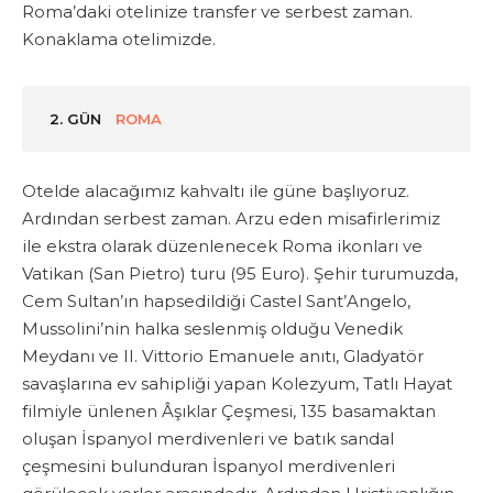
Roma’daki otelinize transfer ve serbest zaman.
Konaklama otelimizde.
2. GÜN
ROMA
Otelde alacağımız kahvaltı ile güne başlıyoruz.
Ardından serbest zaman. Arzu eden misafirlerimiz
ile
ekstra
olarak düzenlenecek
Roma ikonları ve
Vatikan (San Pietro) turu
(95 Euro)
. Şehir turumuzda,
Cem Sultan’ın hapsedildiği Castel Sant’Angelo,
Mussolini’nin halka seslenmiş olduğu Venedik
Meydanı ve II. Vittorio Emanuele anıtı, Gladyatör
savaşlarına ev sahipliği yapan Kolezyum, Tatlı Hayat
filmiyle ünlenen Âşıklar Çeşmesi, 135 basamaktan
oluşan İspanyol merdivenleri ve batık sandal
çeşmesini bulunduran İspanyol merdivenleri