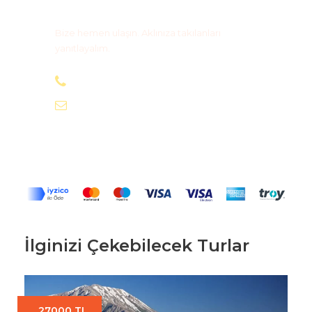
Bize Ulaşın
Bize hemen ulaşın. Aklınıza takılanları
yanıtlayalım.
+90 505 590 03 63
info@magidostur.com
İlginizi Çekebilecek Turlar
27000 TL