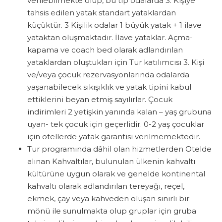
verilebilmekte olup, bu tip odalarda 3. Kişiye
tahsis edilen yatak standart yataklardan
küçüktür. 3 Kişilik odalar 1 büyük yatak + 1 ilave
yataktan oluşmaktadır. İlave yataklar. Açma-
kapama ve coach bed olarak adlandırılan
yataklardan oluştukları için Tur katılımcısı 3. Kişi
ve/veya çocuk rezervasyonlarında odalarda
yaşanabilecek sıkışıklık ve yatak tipini kabul
ettiklerini beyan etmiş sayılırlar. Çocuk
indirimleri 2 yetişkin yanında kalan – yaş grubuna
uyan- tek çocuk için geçerlidir. 0-2 yaş çocuklar
için otellerde yatak garantisi verilmemektedir.
Tur programında dâhil olan hizmetlerden Otelde
alınan Kahvaltılar, bulunulan ülkenin kahvaltı
kültürüne uygun olarak ve genelde kontinental
kahvaltı olarak adlandırılan tereyağı, reçel,
ekmek, çay veya kahveden oluşan sınırlı bir
mönü ile sunulmakta olup gruplar için gruba