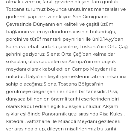
olmak üzere üç farklı geziden oluşan, tam günlük
Toscana turumuz boyunca unutulmaz manzaralar ve
görkemli yapılar sizi bekliyor. San Gimignano:
Çevresinde Dünyanın en kaliteli ve çeşitli üzüm
bağlarının ve en iyi dondurmacısının bulunduğu,
porcini ve türüf mantarlı peynirleri ile ünlü,14.yy’dan
kalma ve etrafı surlarla çevrilmiş Toskana’nın Orta Çağ
şehrini geziyoruz. Siena; Orta Çağ’dan kalma dar
sokakları, ufak caddeleri ve Avrupa’nın en büyük
meydanı olarak kabul edilen Campo Meydanı ile
ünlüdür. İtalya’nın keyifli yemeklerini tatma imkânına
sahip olacağınız Siena, Toscana Bölgesi’nin
görülmeye değer şehirlerinden bir tanesidir. Pisa;
dünyaca bilinen en önemli tarihi eserlerinden biri
olarak kabul edilen eğik kulesiyle ünlüdür. Akşam
ışıklar eşliğinde Panoramik gezi sırasında Pisa Kulesi,
katedral, vaftizhane ile Miracoli Meydanı gezilecek
yer arasında olup, dileyen misafirlerimiz bu tarihi