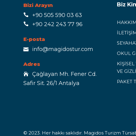
Biz Ki
Bizi Arayın
+90 505 590 03 63
HAKKIM
+90 242 243 77 96
İLETİŞİ
E-posta
SEYAHAT
info@magidostur.com
OKUL G
KİŞİSE
Adres
VE GİZL
Çağlayan Mh. Fener Cd.
PAKET 
Safir Sit. 26/1 Antalya
© 2023. Her hakkı saklıdır. Magidos Turizm Türsab