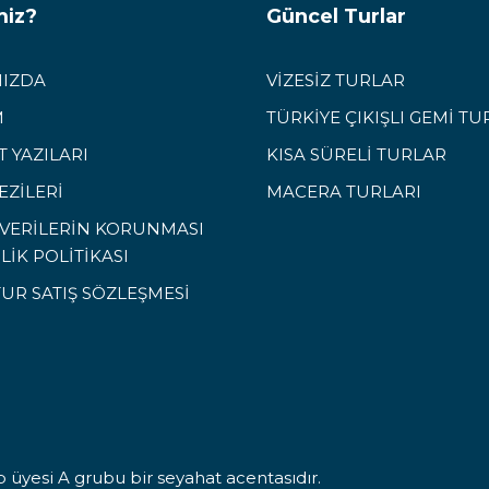
miz?
Güncel Turlar
IZDA
VİZESİZ TURLAR
M
TÜRKİYE ÇIKIŞLI GEMİ TU
 YAZILARI
KISA SÜRELİ TURLAR
EZİLERİ
MACERA TURLARI
L VERİLERİN KORUNMASI
İLİK POLİTİKASI
TUR SATIŞ SÖZLEŞMESİ
 üyesi A grubu bir seyahat acentasıdır.