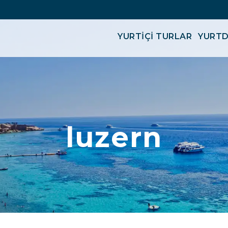
YURTİÇİ TURLAR
YURTD
luzern