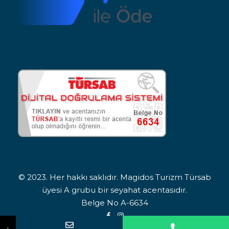
© 2023. Her hakkı saklıdır. Magidos Turizm Türsab
üyesi A grubu bir seyahat acentasıdır.
Belge No A-6634
Adınız Soyadınız
Telefon Numaranız
İlgilendiğiniz turu bildirin. Sizi arayıp bilgilendirelim.
↓