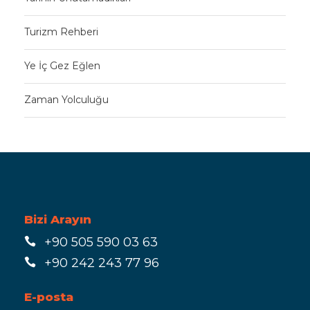
Turizm Rehberi
Ye İç Gez Eğlen
Zaman Yolculuğu
Bizi Arayın
+90 505 590 03 63
+90 242 243 77 96
E-posta