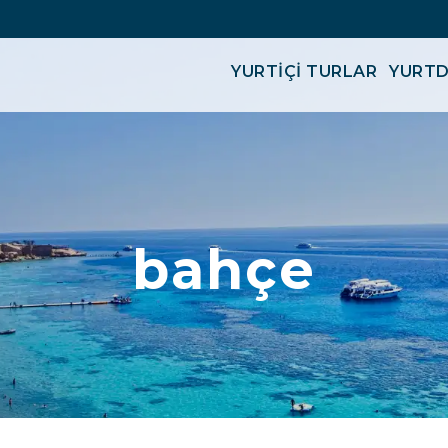
YURTİÇİ TURLAR
YURTD
bahçe