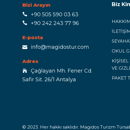
Biz Ki
Bizi Arayın
+90 505 590 03 63
HAKKIM
+90 242 243 77 96
İLETİŞİ
E-posta
SEYAHAT
info@magidostur.com
OKUL G
KİŞİSE
Adres
VE GİZL
Çağlayan Mh. Fener Cd.
PAKET 
Safir Sit. 26/1 Antalya
© 2023. Her hakkı saklıdır. Magidos Turizm Türsab