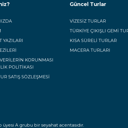
miz?
Güncel Turlar
IZDA
VİZESİZ TURLAR
M
TÜRKİYE ÇIKIŞLI GEMİ TU
 YAZILARI
KISA SÜRELİ TURLAR
EZİLERİ
MACERA TURLARI
L VERİLERİN KORUNMASI
İLİK POLİTİKASI
TUR SATIŞ SÖZLEŞMESİ
 üyesi A grubu bir seyahat acentasıdır.