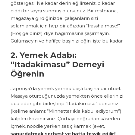
göstergesi. Ne kadar derin eğilirseniz, o kadar
ciddi bir saygı sunmuş olursunuz. Bir restorana,
mağazaya girdiğinizde, çalışanların sizi
selamlamak için hep bir ağızdan “Irasshaimase!”
(Hoş geldiniz!) diye bağırmasına şaşırmayın.
Gülümseyin ve hafifçe başınızı eğin; işte bu kadar!
2. Yemek Adabı:
“Itadakimasu” Demeyi
Öğrenin
Japonya’da yemek yemek başlı başına bir ritüel.
Masaya oturduğunuzda yemekten önce ellerinizi
dua eder gibi birleştirip “Itadakimasu” derseniz
(kelime anlamı: “Minnettarlıkla kabul ediyorum”),
kalpleri kazanırsınız. Çorbayı doğrudan kâseden
içmek, noodle yerken ses çıkarmak (evet,
şapurdatmak serbest ve hatta teşvik edilir!
)