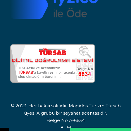
© 2023. Her hakkı saklıdır. Magidos Turizm Türsab
üyesi A grubu bir seyahat acentasıdır.
Belge No A-6634
Adınız Soyadınız
Telefon Numaranız
İlgilendiğiniz turu bildirin. Sizi arayıp bilgilendirelim.