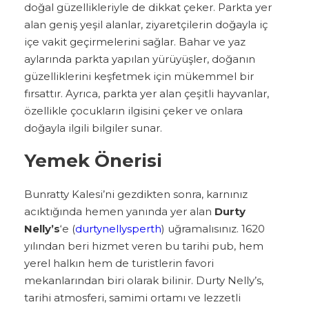
doğal güzellikleriyle de dikkat çeker. Parkta yer
alan geniş yeşil alanlar, ziyaretçilerin doğayla iç
içe vakit geçirmelerini sağlar. Bahar ve yaz
aylarında parkta yapılan yürüyüşler, doğanın
güzelliklerini keşfetmek için mükemmel bir
fırsattır. Ayrıca, parkta yer alan çeşitli hayvanlar,
özellikle çocukların ilgisini çeker ve onlara
doğayla ilgili bilgiler sunar.
Yemek Önerisi
Bunratty Kalesi’ni gezdikten sonra, karnınız
acıktığında hemen yanında yer alan
Durty
Nelly’s
‘e (
durtynellysperth
) uğramalısınız. 1620
yılından beri hizmet veren bu tarihi pub, hem
yerel halkın hem de turistlerin favori
mekanlarından biri olarak bilinir. Durty Nelly’s,
tarihi atmosferi, samimi ortamı ve lezzetli