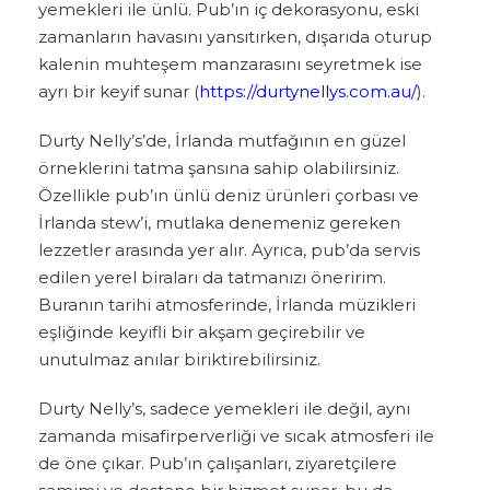
yemekleri ile ünlü. Pub’ın iç dekorasyonu, eski
zamanların havasını yansıtırken, dışarıda oturup
kalenin muhteşem manzarasını seyretmek ise
ayrı bir keyif sunar (
https://durtynellys.com.au/
).
Durty Nelly’s’de, İrlanda mutfağının en güzel
örneklerini tatma şansına sahip olabilirsiniz.
Özellikle pub’ın ünlü deniz ürünleri çorbası ve
İrlanda stew’i, mutlaka denemeniz gereken
lezzetler arasında yer alır. Ayrıca, pub’da servis
edilen yerel biraları da tatmanızı öneririm.
Buranın tarihi atmosferinde, İrlanda müzikleri
eşliğinde keyifli bir akşam geçirebilir ve
unutulmaz anılar biriktirebilirsiniz.
Durty Nelly’s, sadece yemekleri ile değil, aynı
zamanda misafirperverliği ve sıcak atmosferi ile
de öne çıkar. Pub’ın çalışanları, ziyaretçilere