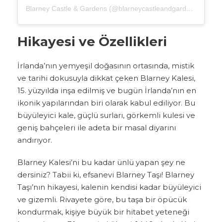
Blarney Castle & Gardens (@blarneycastleandgardens)'in paylaştığı bir gönderi
Hikayesi ve Özellikleri
İrlanda’nın yemyeşil doğasının ortasında, mistik
ve tarihi dokusuyla dikkat çeken Blarney Kalesi,
15. yüzyılda inşa edilmiş ve bugün İrlanda’nın en
ikonik yapılarından biri olarak kabul ediliyor. Bu
büyüleyici kale, güçlü surları, görkemli kulesi ve
geniş bahçeleri ile adeta bir masal diyarını
andırıyor.
Blarney Kalesi’ni bu kadar ünlü yapan şey ne
dersiniz? Tabii ki, efsanevi Blarney Taşı! Blarney
Taşı’nın hikayesi, kalenin kendisi kadar büyüleyici
ve gizemli. Rivayete göre, bu taşa bir öpücük
kondurmak, kişiye büyük bir hitabet yeteneği