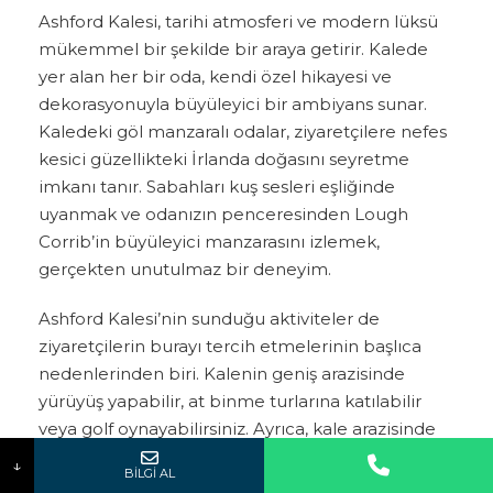
Ashford Kalesi, tarihi atmosferi ve modern lüksü
mükemmel bir şekilde bir araya getirir. Kalede
yer alan her bir oda, kendi özel hikayesi ve
dekorasyonuyla büyüleyici bir ambiyans sunar.
Kaledeki göl manzaralı odalar, ziyaretçilere nefes
kesici güzellikteki İrlanda doğasını seyretme
imkanı tanır. Sabahları kuş sesleri eşliğinde
uyanmak ve odanızın penceresinden Lough
Corrib’in büyüleyici manzarasını izlemek,
gerçekten unutulmaz bir deneyim.
Ashford Kalesi’nin sunduğu aktiviteler de
ziyaretçilerin burayı tercih etmelerinin başlıca
nedenlerinden biri. Kalenin geniş arazisinde
yürüyüş yapabilir, at binme turlarına katılabilir
veya golf oynayabilirsiniz. Ayrıca, kale arazisinde
Adınız Soyadınız
Telefon Numaranız
İlgilendiğiniz turu bildirin. Sizi arayıp bilgilendirelim.
yer alan şahane spa merkezinde kendinizi
↓
BİLGİ AL
şımartabilirsiniz. Spa merkezinde sunulan çeşitli