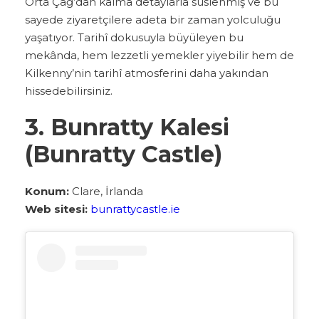
Orta Çağ’dan kalma detaylarla süslenmiş ve bu
sayede ziyaretçilere adeta bir zaman yolculuğu
yaşatıyor. Tarihî dokusuyla büyüleyen bu
mekânda, hem lezzetli yemekler yiyebilir hem de
Kilkenny’nin tarihî atmosferini daha yakından
hissedebilirsiniz.
3. Bunratty Kalesi
(Bunratty Castle)
Konum:
Clare, İrlanda
Web sitesi:
bunrattycastle.ie