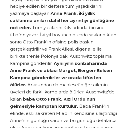
hediye edilen bir deftere tüm yaşadıklarını
yazmaya başlayan
Anne Frank, iki yıllık
saklanma anıları dâhil her ayrıntıyı günlüğüne
not eder.
Tüm yazılarını Kity adında birisine
ithafen yazar. İki yıl boyunca burada saklandıktan
sonra Otto Frank’ın ofisine polis baskını
gerçekleştirilir ve Frank Ailesi, diğer aile ile
birlikte trenle Polonya’daki Auschwitz toplama
kampına gönderilir.
Aynı yılın sonbaharında
Anne Frank ve ablası Margot, Bergen-Belsen
Kampına gönderilirler ve orada tifüsten
ölürler.
Arkasından da maalesef diğer ailenin
üyeleri de farklı kamplarda ölürler. Auschwitz’de
kalan
baba Otto Frank, Kızıl Ordu’nun
gelmesiyle kamptan kurtulur.
Baba Frank’ın
elinde, eski sekreteri Miep’in kendisine ulaştırdığı
Anne’nin günlüğü vardır ve bu günlüğü defalarca
okur. Sonra bir kopyasını profesör bir arkadaşına