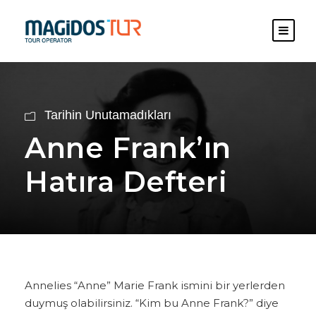
Tarihin Unutamadıkları
Anne Frank’ın
Hatıra Defteri
Annelies “Anne” Marie Frank ismini bir yerlerden
duymuş olabilirsiniz. “Kim bu Anne Frank?” diye