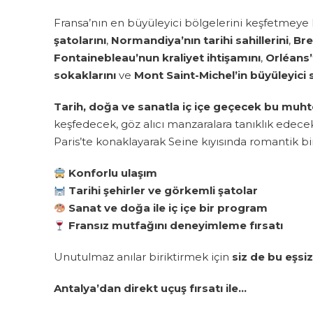
Fransa’nın en büyüleyici bölgelerini keşfetmeye 
şatolarını
,
Normandiya’nın tarihi sahillerini
,
Bre
Fontainebleau’nun kraliyet ihtişamını
,
Orléans’
sokaklarını
ve
Mont Saint-Michel’in büyüleyici s
Tarih, doğa ve sanatla iç içe geçecek bu muh
keşfedecek, göz alıcı manzaralara tanıklık edece
Paris’te konaklayarak Seine kıyısında romantik bir
Konforlu ulaşım
Tarihi şehirler ve görkemli şatolar
Sanat ve doğa ile iç içe bir program
Fransız mutfağını deneyimleme fırsatı
Unutulmaz anılar biriktirmek için
siz de bu eşsiz
Antalya’dan direkt uçuş fırsatı ile…