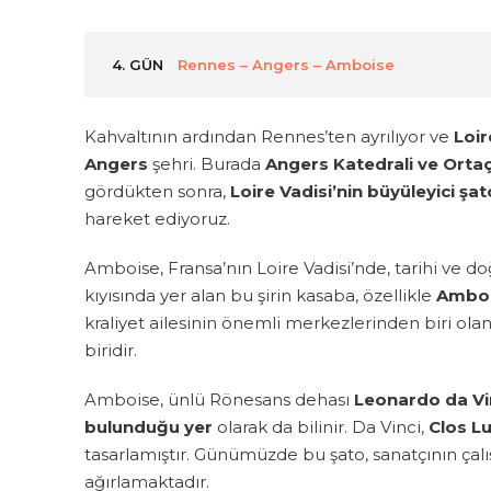
4. GÜN
Rennes – Angers – Amboise
Kahvaltının ardından Rennes’ten ayrılıyor ve
Loir
Angers
şehri. Burada
Angers Katedrali ve Ort
gördükten sonra,
Loire Vadisi’nin büyüleyici ş
hareket ediyoruz.
Amboise, Fransa’nın Loire Vadisi’nde, tarihi ve doğ
kıyısında yer alan bu şirin kasaba, özellikle
Amboi
kraliyet ailesinin önemli merkezlerinden biri ola
biridir.
Amboise, ünlü Rönesans dehası
Leonardo da Vinc
bulunduğu yer
olarak da bilinir. Da Vinci,
Clos L
tasarlamıştır. Günümüzde bu şato, sanatçının çalı
ağırlamaktadır.