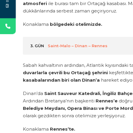
atmosferi
ile burası tam bir Ortaçağ kasabası. M
dükkânlarında serbest zaman geçiriyoruz.
Konaklama
bölgedeki otelimizde.
3. GÜN
Saint-Malo – Dinan – Rennes
Sabah kahvaltının ardından, Atlantik kıyısındaki t
duvarlarla çevrili bu Ortaçağ şehrini
keşfettikt
kasabalarından biri olan Dinan’a
hareket ediyo
Dinan’da
Saint Sauveur Katedrali, İngiliz Bahç
Ardından Bretanya’nın başkenti
Rennes’e
doğru 
Belediye Meydanı, Opera Binası ve Porte Morde
olarak gezdikten sonra otelimize yerleşiyoruz.
Konaklama
Rennes’te.