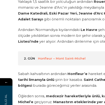
Yaklaşık 1,5 saatlik bir yolculuğun ardından
Rouen
mimarisi ve Jeanne d’Arc’ın yakıldığı meydanıyla
Dame Katedrali, Eski Pazar Yeri, Jeanne d’Arc 
Adalet Sarayı
gibi önemli noktaları panoramik o
Ardından Normandiya kıyılarındaki
Le Havre
şehr
ölçüde yıkıldıktan sonra modern bir şehir olarak
Listesi’nde
yer alıyor. Ardından dinlenme için ote
2. GÜN
Honfleur – Mont Saint-Michel
Sabah kahvaltının ardından
Honfleur’e
hareket e
tarihi limanıyla ünlü
şirin bir kasaba.
Saint Cathe
←
bölgesi
burada göreceğimiz yerler arasında.
Öğleden sonra,
medcezir hareketleriyle ünlü, k
BİLGİ AL
Michel’e
geçiyoruz.
Manastırın eteklerinde yer a