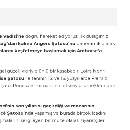
e Vadisi’ne
doğru hareket ediyoruz. İlk durağımız
açağ’dan kalma Angers Şatosu’nu
panoramik olarak
atolarını keşfetmeye başlamak için Amboise’a
al güzellikleriyle ünlü bir kasabadır. Loire Nehri
se Şatosu
ile tanınır. 15. ve 16. yüzyıllarda Fransız
n şato, Rönesans mimarisinin etkileyici örneklerinden
i’nin son yıllarını geçirdiği ve mezarının
ucé Şatosu’nda
yaşamış ve burada birçok icadını
şmalarını sergileyen bir müze olarak ziyaretçileri