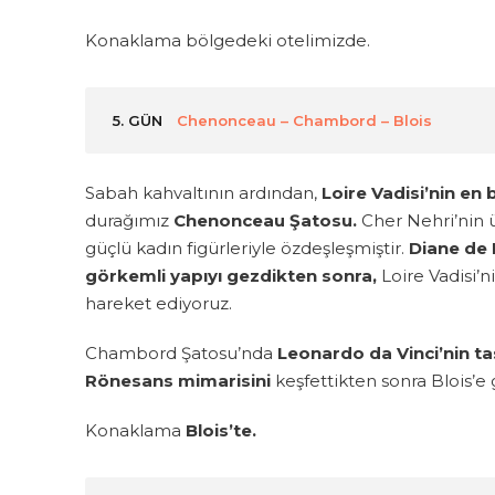
Konaklama bölgedeki otelimizde.
5. GÜN
Chenonceau – Chambord – Blois
Sabah kahvaltının ardından,
Loire Vadisi’nin en
durağımız
Chenonceau Şatosu.
Cher Nehri’nin üz
güçlü kadın figürleriyle özdeşleşmiştir.
Diane de 
görkemli yapıyı gezdikten sonra,
Loire Vadisi’n
hareket ediyoruz.
Chambord Şatosu’nda
Leonardo da Vinci’nin tas
Rönesans mimarisini
keşfettikten sonra Blois’e 
Konaklama
Blois’te.