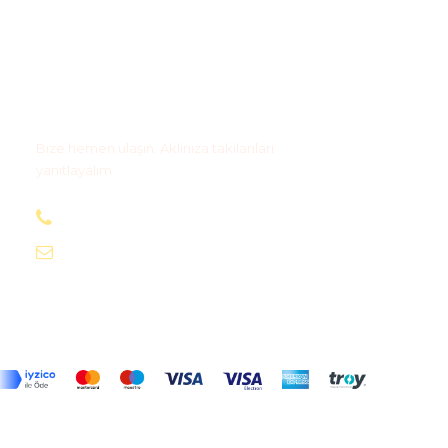
Bize Ulaşın
Bize hemen ulaşın. Aklınıza takılanları
yanıtlayalım.
+90 505 590 03 63
info@magidostur.com