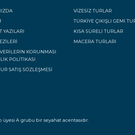
IZDA
VİZESİZ TURLAR
M
TÜRKİYE ÇIKIŞLI GEMİ TU
 YAZILARI
KISA SÜRELİ TURLAR
EZİLERİ
MACERA TURLARI
L VERİLERİN KORUNMASI
İLİK POLİTİKASI
TUR SATIŞ SÖZLEŞMESİ
 üyesi A grubu bir seyahat acentasıdır.