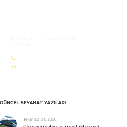
Bize Ulaşın
Bize hemen ulaşın. Aklınıza takılanları
yanıtlayalım.
+90 505 590 03 63
info@magidostur.com
GÜNCEL SEYAHAT YAZILARI
Temmuz 24, 2026