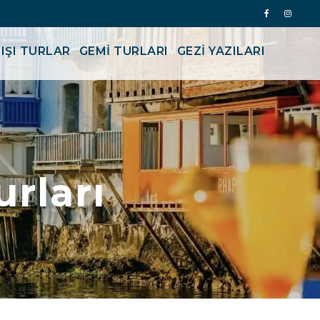
IŞI TURLAR
GEMİ TURLARI
GEZI YAZILARI
urları