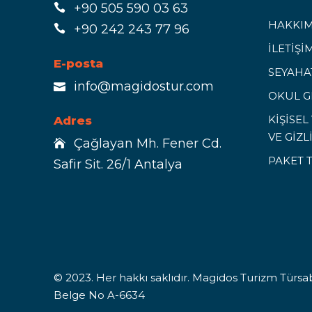
+90 505 590 03 63
HAKKIM
+90 242 243 77 96
İLETİŞİ
E-posta
SEYAHAT
info@magidostur.com
OKUL G
KİŞİSE
Adres
VE GİZL
Çağlayan Mh. Fener Cd.
PAKET 
Safir Sit. 26/1 Antalya
© 2023. Her hakkı saklıdır. Magidos Turizm Türsab
Belge No A-6634