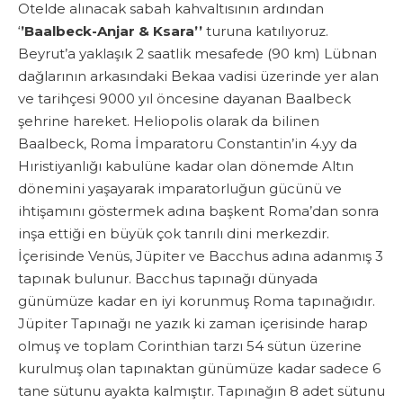
Otelde alınacak sabah kahvaltısının ardından
‘
’Baalbeck-Anjar & Ksara’’
turuna katılıyoruz.
Beyrut’a yaklaşık 2 saatlik mesafede (90 km) Lübnan
dağlarının arkasındaki Bekaa vadisi üzerinde yer alan
ve tarihçesi 9000 yıl öncesine dayanan Baalbeck
şehrine hareket. Heliopolis olarak da bilinen
Baalbeck, Roma İmparatoru Constantin’in 4.yy da
Hıristiyanlığı kabulüne kadar olan dönemde Altın
dönemini yaşayarak imparatorluğun gücünü ve
ihtişamını göstermek adına başkent Roma’dan sonra
inşa ettiği en büyük çok tanrılı dini merkezdir.
İçerisinde Venüs, Jüpiter ve Bacchus adına adanmış 3
tapınak bulunur. Bacchus tapınağı dünyada
günümüze kadar en iyi korunmuş Roma tapınağıdır.
Jüpiter Tapınağı ne yazık ki zaman içerisinde harap
olmuş ve toplam Corinthian tarzı 54 sütun üzerine
kurulmuş olan tapınaktan günümüze kadar sadece 6
tane sütunu ayakta kalmıştır. Tapınağın 8 adet sütunu