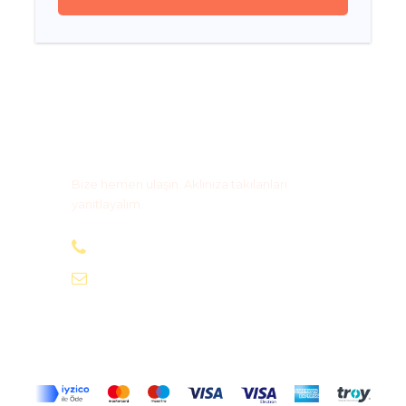
Bize Ulaşın
Bize hemen ulaşın. Aklınıza takılanları
yanıtlayalım.
+90 505 590 03 63
info@magidostur.com