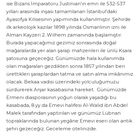
ise Bizans İmparatoru Justinian’ın emri ile 532-537
yılları arasında inşası tamamlanan İstanbul’daki
Ayasofya Kilisesinin yapımında kullanılmıştır. Şehirde
ilk arkeolojik kazılar 1898 yılında Osmanlının izni ile
Alman Kayzeri 2. Wilhem zamanında başlamıştır.
Burada yapacağımız gezimiz sonrasında doğal
mağaralarda yer alan şarap mahzenleri ile ünlü Ksara
şatosuna geçeceğiz. Günümüzde hala kullanımda
olan mağaraları gezdikten sonra 1857 yılından beri
ürettikleri şaraplardan tatma ve satın alma imkânımız
olacak. Bekaa vadisi üzerindeki yolculuğumuzu
sürdürerek Anjar kasabasına hareket. Günümüzde
Ermeni diasporasının yoğun olarak yaşadığı bu
kasabada, 8.yy da Emevi halifesi Al-Walid ibn Abdel
Malek tarafından yaptırılan ve günümüz Lübnan
topraklarında bulunan yegâne Emevi eseri olan antik
şehri gezeceğiz. Geceleme otelinizde.