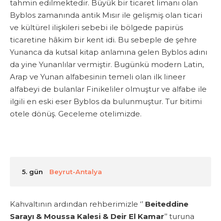
tahmin edilmektedir. Büyük bir ticaret limanı olan
Byblos zamanında antik Mısır ile gelişmiş olan ticari
ve kültürel ilişkileri sebebi ile bölgede papirüs
ticaretine hâkim bir kent idi. Bu sebeple de şehre
Yunanca da kutsal kitap anlamına gelen Byblos adını
da yine Yunanlılar vermiştir. Bugünkü modern Latin,
Arap ve Yunan alfabesinin temeli olan ilk lineer
alfabeyi de bulanlar Finikeliler olmuştur ve alfabe ile
ilgili en eski eser Byblos da bulunmuştur. Tur bitimi
otele dönüş. Geceleme otelimizde.
5. gün
Beyrut-Antalya
Kahvaltının ardından rehberimizle ‘’
Beiteddine
Sarayı & Moussa Kalesi & Deir El Kamar
’’ turuna