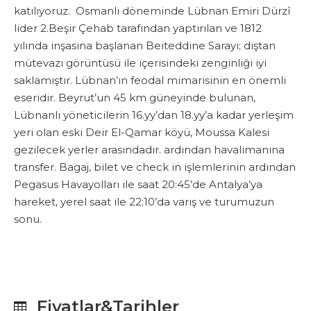
katılıyoruz. Osmanlı döneminde Lübnan Emiri Dürzî
lider 2.Beşir Çehab tarafından yaptırılan ve 1812
yılında inşasına başlanan Beiteddine Sarayı; dıştan
mütevazı görüntüsü ile içerisindeki zenginliği iyi
saklamıştır. Lübnan’ın feodal mimarisinin en önemli
eseridir. Beyrut’un 45 km güneyinde bulunan,
Lübnanlı yöneticilerin 16.yy’dan 18.yy’a kadar yerleşim
yeri olan eski Deir El-Qamar köyü, Moussa Kalesi
gezilecek yerler arasındadır.
ardından havalimanına
transfer. Bagaj, bilet ve check in işlemlerinin ardından
Pegasus Havayolları ile saat 20:45’de Antalya’ya
hareket, yerel saat ile 22:10’da varış ve turumuzun
sonu.
Fiyatlar&Tarihler