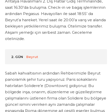
Antalya Havalimanı 2. Dış Hatlar Gidiş Terminalinde,
saat 16:30’da buluşma.
Check-in ve bagaj işlemlerinin
ardından Pegasus Havayolları ile saat 18:55’ da
Beyrut’a hareket. Yerel saat ile 20:00’a varış ve alanda
bekleyen yetkililerimiz buluşma. Otelimize transfer.
Akşam yemeği için serbest zaman.
Geceleme
otelinizde.
2. GÜN
Beyrut
Sabah kahvaltısının ardından Rehberimizle Beyrut
panoramik şehir turu yapıyoruz. Paris sokaklarını
hatırlatan Solidere’e (Downtown) gidiyoruz. Bu
bölgede inşa, onarım, düzenleme ve güzelleştirme
çalışmalarını üstlenen firma olan Solidere bu bölgeye
güncel ismini verirken aynı zamanda çalışmalar
esnasında Roma dönemine ait çeşitli eserler bulmuş