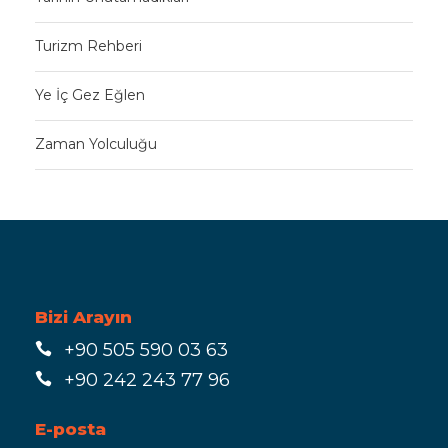
Turizm Rehberi
Ye İç Gez Eğlen
Zaman Yolculuğu
Bizi Arayın
+90 505 590 03 63
+90 242 243 77 96
E-posta