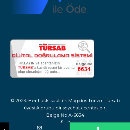
© 2023. Her hakkı saklıdır. Magidos Turizm Türsab
üyesi A grubu bir seyahat acentasıdır.
Belge No A-6634
Adınız Soyadınız
Telefon Numaranız
İlgilendiğiniz turu bildirin. Sizi arayıp bilgilendirelim.
↓