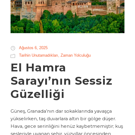
Ağustos 6, 2025
Tarihin Unutamadıkları
,
Zaman Yolculuğu
El Hamra
Sarayı’nın Sessiz
Güzelliği
Güneş, Granada’nın dar sokaklarında yavaşça
yükselirken, taş duvarlara altın bir gölge düşer.
Hava, gece serinliğini henüz kaybetmemiştir; kuş
sesleriyle uyanan şehir, yüzyıllar öncesinden